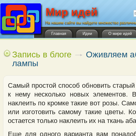
Мир идей
Ф
П
На нашем сайте вы найдете множество различн
Главная
Идеи
О мире идей
Запись в блоге
Оживляем а
лампы
Самый простой способ обновить старый 
к нему несколько новых элементов. 
наклеить по кромке такие вот розы. Сам
или изготовить самому такие цветы. Ко
остается только наклеить их на ткань аб
Еще для одного варианта вам понадоб