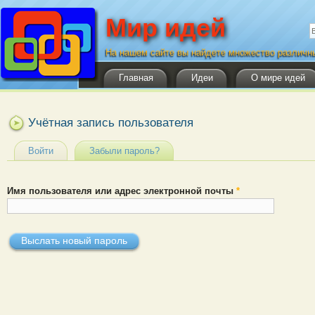
Мир идей
Ф
П
На нашем сайте вы найдете множество различн
Главная
Идеи
О мире идей
Учётная запись пользователя
Главные вкладки
Войти
Забыли пароль?
(активная вкладка)
Имя пользователя или адрес электронной почты
*