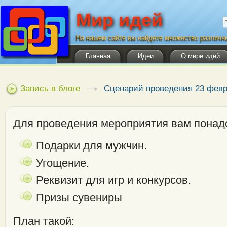
Мир идей
Ф
П
На нашем сайте вы найдете множество различн
Главная
Идеи
О мире идей
Запись в блоге
Сценарий проведения 23 февра
Для проведения мероприятия вам понад
Подарки для мужчин.
Угощение.
Реквизит для игр и конкурсов.
Призы сувениры
План такой: